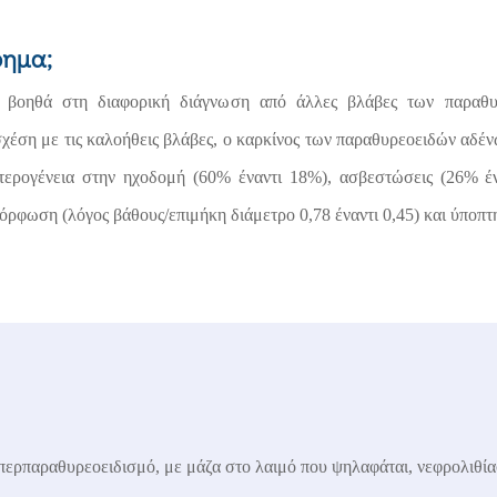
φημα;
αι βοηθά στη διαφορική διάγνωση από άλλες βλάβες των παραθ
χέση με τις καλοήθεις βλάβες, ο καρκίνος των παραθυρεοειδών αδ
ετερογένεια στην ηχοδομή (60% έναντι 18%), ασβεστώσεις (26% έν
μόρφωση (λόγος βάθους/επιμήκη διάμετρο 0,78 έναντι 0,45) και ύποπ
ερπαραθυρεοειδισμό, με μάζα στο λαιμό που ψηλαφάται, νεφρολιθί