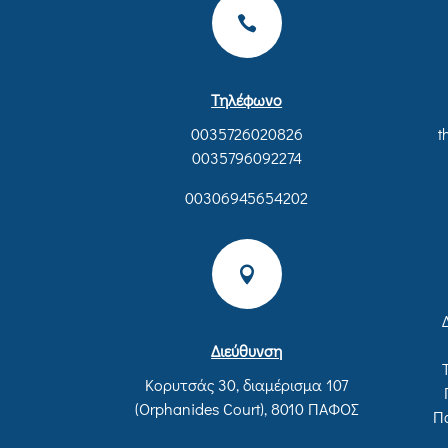

Τηλέφωνο
0035726020826
t
0035796092274
00306945654202

Διεύθυνση
Κορυτσάς 30, διαμέρισμα 107
(Orphanides Court), 8010 ΠΑΦΟΣ
Π