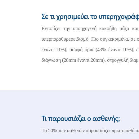
Σε τι χρησιμεύει το υπερηχογρά
Εντοπίζει την υποηχογενή κακοήθη μάζα κ
υπερπαραθυρεοειδισμό. Πιο συγκεκριμένα, σε σ
έναντι 11%), ασαφή όρια (43% έναντι 10%), 
διάγνωση (28
mm
έναντι 20
mm)
, στρογγυλή δια
Τι παρουσιάζει ο ασθενής;
Το 50% των ασθενών παρουσιάζει πρωτοπαθή υπ