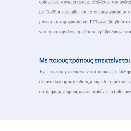
ορίου, ενώ συγκεντρώσεις 10πλάσιες του ανώτ
με
Tc-99m sestamibi
και το υπερηχογράφημα το
μαγνητική τομογραφία και
PET-scan
βοηθούν στ
γιατί η κυτταρολογική εξέταση κρύβει διαγνωστικ
Με ποιους τρόπους επεκτείνεται
Έχει την τάση να επεκτείνεται τοπικά, με διήθ
στερνοκλειδομαστοειδούς μυός. Οι μεταστάσεις 
οστά, ήπαρ, νεφρούς και λεμφαδένες μεσοθωρακ