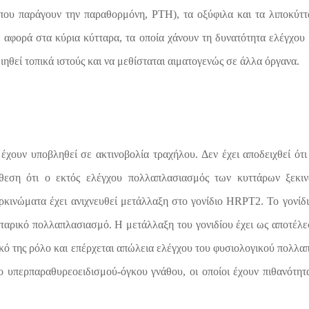
 (που παράγουν την παραθορμόνη,
PTH),
τα οξύφιλα και τα λιποκύτ
 αφορά στα κύρια κύτταρα, τα οποία χάνουν τη δυνατότητα ελέγχο
ιηθεί τοπικά ιστούς και να μεθίσταται αιματογενώς σε άλλα όργανα.
έχουν υποβληθεί σε ακτινοβολία τραχήλου. Δεν έχει αποδειχθεί ότι
όθεση ότι ο εκτός ελέγχου πολλαπλασιασμός των κυττάρων ξεκι
ρκινώματα έχει ανιχνευθεί μετάλλαξη στο γονίδιο
HRPT2.
Το γονίδι
τταρικό πολλαπλασιασμό. Η μετάλλαξη του γονιδίου έχει ως αποτέλ
γικό της ρόλο και επέρχεται απώλεια ελέγχου του φυσιολογικού πολ
μο υπερπαραθυρεοειδισμού-όγκου γνάθου, οι οποίοι έχουν πιθανότη