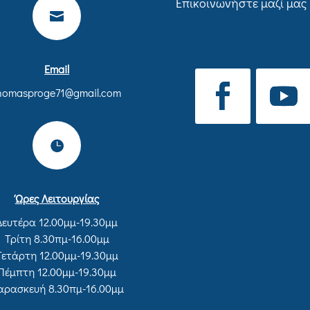
Επικοινωνήστε μαζί μας

Email
homasproge71@gmail.com

Ώρες Λειτουργίας
Δευτέρα 12.00μμ-19.30μμ
Τρίτη 8.30πμ-16.00μμ
Τετάρτη 12.00μμ-19.30μμ
Πέμπτη 12.00μμ-19.30μμ
αρασκευή 8.30πμ-16.00μμ